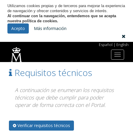
Utilizamos cookies propias y de terceros para mejorar la experiencia
de navegación y ofrecer contenidos y servicios de interés.
Al continuar con la navegación, entendemos que se acepta
nuestra política de cookies.
Licitación Electrónica
Acepto
Más información
Español
|
English
Toggle
Inicio
Requisitos técnicos
navigat
Requisitos técnicos
A continuación se enumeran los requisitos
técnicos que debe cumplir para poder
operar de forma correcta con el Portal.
Verificar requisitos técnicos