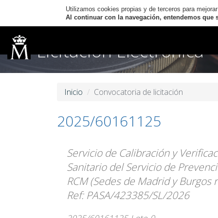
Utilizamos cookies propias y de terceros para mejorar
Al continuar con la navegación, entendemos que se
Licitación Electrónica
Inicio
Convocatoria de licitación
2025/60161125
Servicio de Calibración y Verific
Sanitario del Servicio de Prevenc
RCM (Sedes de Madrid y Burgos 
Ref: PASA/423385/SL/2026