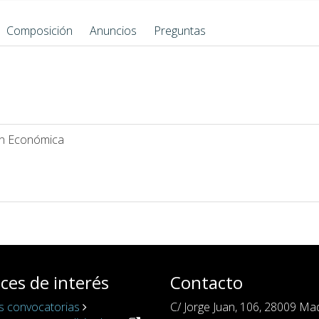
Composición
Anuncios
Preguntas
ón Económica
ces de interés
Contacto
s convocatorias
C/ Jorge Juan, 106, 28009 Ma