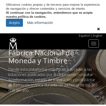
Utilizamos cookies propias y de terceros para mejorar la experiencia
de navegación y ofrecer contenidos y servicios de interés.
Al continuar con la navegación, entendemos que se acepta
nuestra política de cookies.
Acepto
Más información
Bienvenido al Portal de
Español
|
English
Licitación Electrónica
de la
Toggle
navigat
Fábrica Nacional de
Moneda y Timbre
Desde esta plataforma usted podrá acceder a las
licitaciones publicadas por el Organismo, consultar
su información, estado de tramitación y podrá licitar
de forma electrónica durante las 24 horas de los 365
días del año.