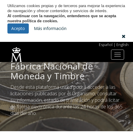
Utilizamos cookies propias y de terceros para mejorar la experiencia
de navegación y ofrecer contenidos y servicios de interés.
Al continuar con la navegación, entendemos que se acepta
nuestra política de cookies.
Acepto
Más información
Bienvenido al Portal de
Español
|
English
Licitación Electrónica
de la
Toggle
navigat
Fábrica Nacional de
Moneda y Timbre
Desde esta plataforma usted podrá acceder a las
licitaciones publicadas por el Organismo, consultar
su información, estado de tramitación y podrá licitar
de forma electrónica durante las 24 horas de los 365
días del año.