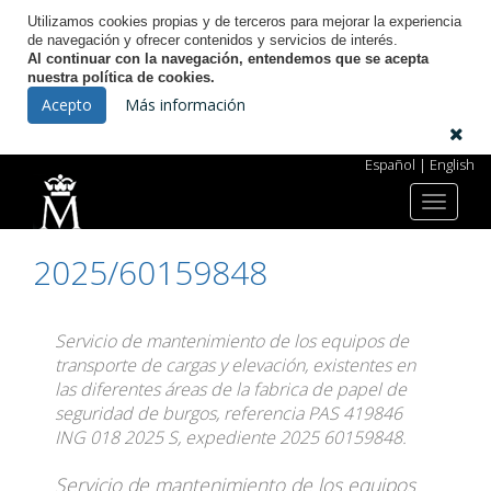
Utilizamos cookies propias y de terceros para mejorar la experiencia
de navegación y ofrecer contenidos y servicios de interés.
Al continuar con la navegación, entendemos que se acepta
nuestra política de cookies.
Licitación Electrónica
Acepto
Más información
Español
|
English
Toggle
Inicio
Convocatoria de licitación
navigat
2025/60159848
Servicio de mantenimiento de los equipos de
transporte de cargas y elevación, existentes en
las diferentes áreas de la fabrica de papel de
seguridad de burgos, referencia PAS 419846
ING 018 2025 S, expediente 2025 60159848.
Servicio de mantenimiento de los equipos