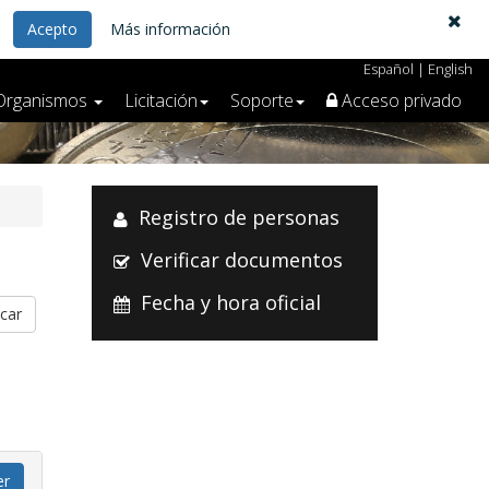
Acepto
Más información
Español
|
English
Organismos
Licitación
Soporte
Acceso privado
Registro de personas
Verificar documentos
Fecha y hora oficial
er