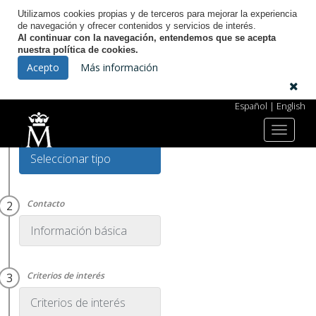
Utilizamos cookies propias y de terceros para mejorar la experiencia
de navegación y ofrecer contenidos y servicios de interés.
Al continuar con la navegación, entendemos que se acepta
nuestra política de cookies.
Licitación Electrónica
Acepto
Más información
Español
|
English
Toggle
navigat
Seleccionar tipo
Información básica
Criterios de interés