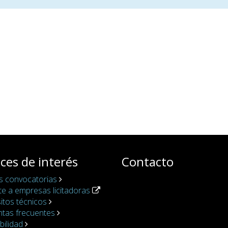
ces de interés
Contacto
s convocatorias
e a empresas licitadoras
itos técnicos
ntas frecuentes
bilidad