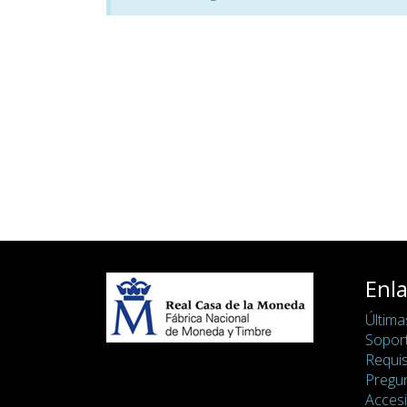
Enla
Última
Soport
Requis
Pregu
Accesi